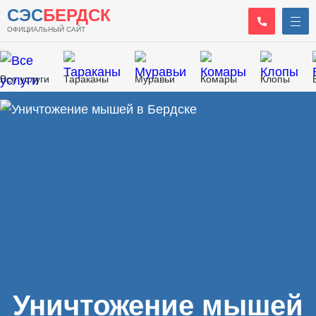
СЭС
БЕРДСК
ОФИЦИАЛЬНЫЙ САЙТ
Все услуги
Тараканы
Муравьи
Комары
Клопы
Главная
/
Дератизация
/
Уничтожение мышей
Уничтожение мышей